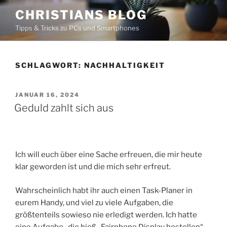
Zum
CHRISTIANS BLOG
Inhalt
Tipps & Tricks zu PCs und Smartphones
springen
SCHLAGWORT:
NACHHALTIGKEIT
VERÖFFENTLICHT
JANUAR 16, 2024
AM
Geduld zahlt sich aus
Ich will euch über eine Sache erfreuen, die mir heute
klar geworden ist und die mich sehr erfreut.
Wahrscheinlich habt ihr auch einen Task-Planer in
eurem Handy, und viel zu viele Aufgaben, die
größtenteils sowieso nie erledigt werden. Ich hatte
eine Aufgabe , die hieß „Fairphone Display bestellen“.