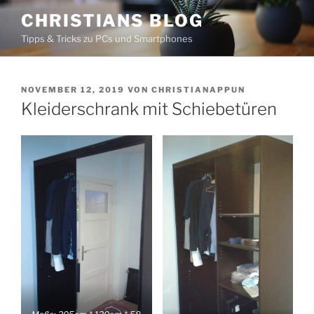
Zum
CHRISTIANS BLOG
Inhalt
Tipps & Tricks zu PCs und Smartphones
springen
VERÖFFENTLICHT
NOVEMBER 12, 2019
VON
CHRISTIANAPPUN
AM
Kleiderschrank mit Schiebetüren