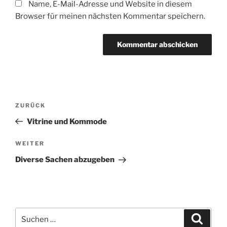
Name, E-Mail-Adresse und Website in diesem
Browser für meinen nächsten Kommentar speichern.
Beitragsnavigation
Vorheriger
ZURÜCK
Beitrag
Vitrine und Kommode
Nächster
WEITER
Beitrag
Diverse Sachen abzugeben
Suche
Suche
nach: