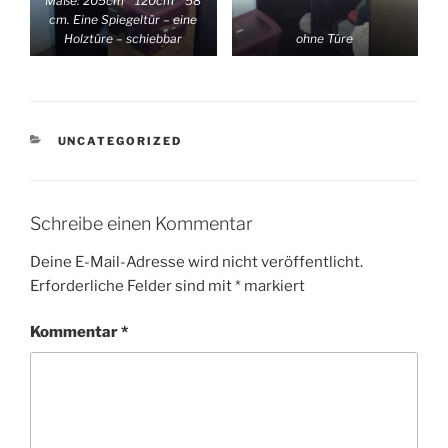
Maße: 205cm * 120cm * 58
cm. Eine Spiegeltür – eine
Holztüre – schiebbar
ohne Türe
KATEGORIEN
UNCATEGORIZED
Schreibe einen Kommentar
Deine E-Mail-Adresse wird nicht veröffentlicht.
Erforderliche Felder sind mit
*
markiert
Kommentar
*